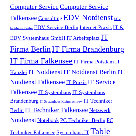
Computer Service
Computer Service
EDV Notdienst
Falkensee
Consulting
EDV
EDV Service Berlin
Internet Praxis
IT &
Notdienst Berlin
IT
EDV Systemhaus GmbH
IT Arbeitsplatz
Firma Berlin
IT Firma Brandenburg
IT Firma Falkensee
IT Firma Potsdam
IT
IT Notdienst
IT Notdienst Berlin
IT
Kanzlei
Notdienst Falkensee
IT Service
IT Praxis
Falkensee
IT Systemhaus
IT Systemhaus
Brandenburg
IT Techniker
IT Systemhaus Kleinmachnow
IT Techniker Falkensee
Berlin
Netzwerk
Notdienst
Notebook
PC Techniker Berlin
PC
Table
Techniker Falkensee
Systemhaus IT