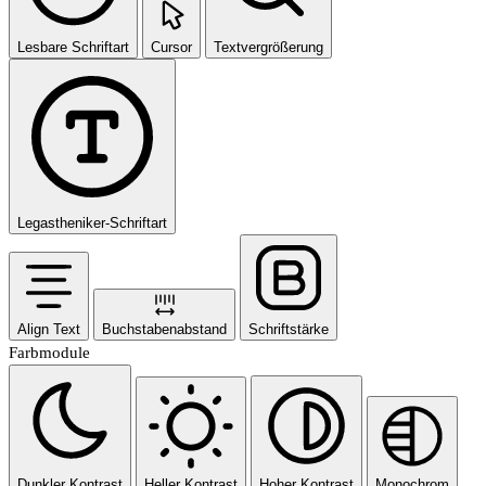
Lesbare Schriftart
Cursor
Textvergrößerung
Legastheniker-Schriftart
Align Text
Buchstabenabstand
Schriftstärke
Farbmodule
Dunkler Kontrast
Heller Kontrast
Hoher Kontrast
Monochrom