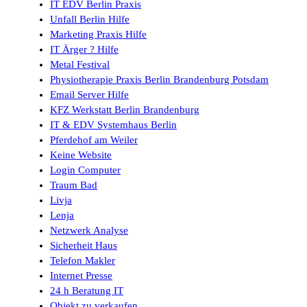
IT EDV Berlin Praxis
Unfall Berlin Hilfe
Marketing Praxis Hilfe
IT Ärger ? Hilfe
Metal Festival
Physiotherapie Praxis Berlin Brandenburg Potsdam
Email Server Hilfe
KFZ Werkstatt Berlin Brandenburg
IT & EDV Systemhaus Berlin
Pferdehof am Weiler
Keine Website
Login Computer
Traum Bad
Livja
Lenja
Netzwerk Analyse
Sicherheit Haus
Telefon Makler
Internet Presse
24 h Beratung IT
Objekt zu verkaufen