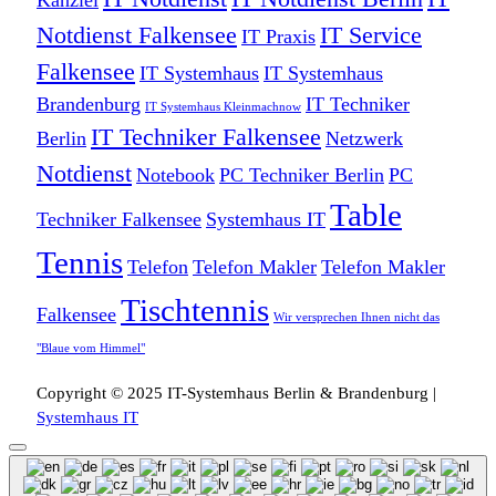
Kanzlei
Notdienst Falkensee
IT Service
IT Praxis
Falkensee
IT Systemhaus
IT Systemhaus
Brandenburg
IT Techniker
IT Systemhaus Kleinmachnow
IT Techniker Falkensee
Berlin
Netzwerk
Notdienst
Notebook
PC Techniker Berlin
PC
Table
Techniker Falkensee
Systemhaus IT
Tennis
Telefon
Telefon Makler
Telefon Makler
Tischtennis
Falkensee
Wir versprechen Ihnen nicht das
"Blaue vom Himmel"
Copyright © 2025 IT-Systemhaus Berlin & Brandenburg |
Systemhaus IT