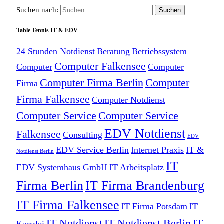
Suchen nach:
Table Tennis IT & EDV
24 Stunden Notdienst
Beratung
Betriebssystem
Computer Falkensee
Computer
Computer
Computer Firma Berlin
Computer
Firma
Firma Falkensee
Computer Notdienst
Computer Service
Computer Service
EDV Notdienst
Falkensee
Consulting
EDV
EDV Service Berlin
Internet Praxis
IT &
Notdienst Berlin
IT
EDV Systemhaus GmbH
IT Arbeitsplatz
Firma Berlin
IT Firma Brandenburg
IT Firma Falkensee
IT Firma Potsdam
IT
IT Notdienst
IT Notdienst Berlin
IT