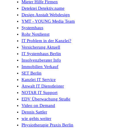
Mieter Hilfe Firmen
Detektei Detektiv.name
Design Anstalt Webdesign
YMT - YOUNG Media Team
Systemhaus
Rohr Notdienst
IT Problem in der Kanzlei?
Versicherung Aktuell
IT Systemhaus Berlin
Insolvenzberater Info
Immobilien Verkauf
SET Berlin
Kanzlei IT Service
Anwalt IT Dienstleister
NOTAR IT Support
EDV Überwachung Straße
Video on Demand
Dennis Sattler
wie gehts weiter
Physiotherapie Praxis Berlin