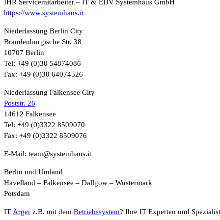
IHR Servicemitarbeiter – IT & EDV Systemhaus GmbH
https://www.systemhaus.it
Niederlassung Berlin City
Brandenburgische Str. 38
10707 Berlin
Tel: +49 (0)30 54874086
Fax: +49 (0)30 64074526
Niederlassung Falkensee City
Poststr. 26
14612 Falkensee
Tel: +49 (0)3322 8509070
Fax: +49 (0)3322 8509076
E-Mail: team@systemhaus.it
Berlin und Umland
Havelland – Falkensee – Dallgow – Wustermark
Potsdam
IT
Ärger
z.B. mit dem
Betriebssystem
? Ihre IT Experten und Speziali