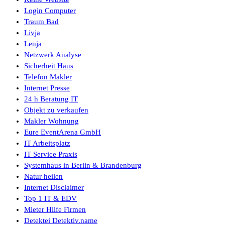
Login Computer
Traum Bad
Livja
Lenja
Netzwerk Analyse
Sicherheit Haus
Telefon Makler
Internet Presse
24 h Beratung IT
Objekt zu verkaufen
Makler Wohnung
Eure EventArena GmbH
IT Arbeitsplatz
IT Service Praxis
Systemhaus in Berlin & Brandenburg
Natur heilen
Internet Disclaimer
Top 1 IT & EDV
Mieter Hilfe Firmen
Detektei Detektiv.name