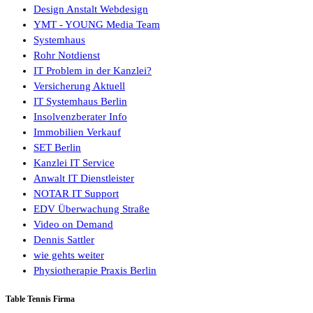
Design Anstalt Webdesign
YMT - YOUNG Media Team
Systemhaus
Rohr Notdienst
IT Problem in der Kanzlei?
Versicherung Aktuell
IT Systemhaus Berlin
Insolvenzberater Info
Immobilien Verkauf
SET Berlin
Kanzlei IT Service
Anwalt IT Dienstleister
NOTAR IT Support
EDV Überwachung Straße
Video on Demand
Dennis Sattler
wie gehts weiter
Physiotherapie Praxis Berlin
Table Tennis Firma