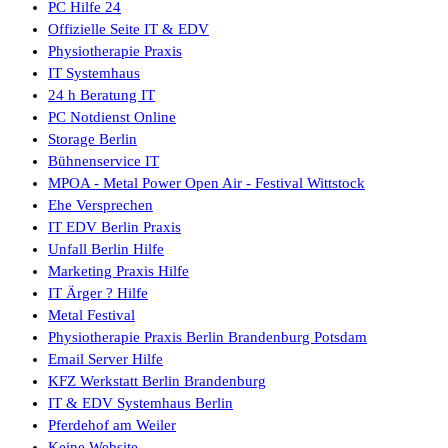
PC Hilfe 24
Offizielle Seite IT & EDV
Physiotherapie Praxis
IT Systemhaus
24 h Beratung IT
PC Notdienst Online
Storage Berlin
Bühnenservice IT
MPOA - Metal Power Open Air - Festival Wittstock
Ehe Versprechen
IT EDV Berlin Praxis
Unfall Berlin Hilfe
Marketing Praxis Hilfe
IT Ärger ? Hilfe
Metal Festival
Physiotherapie Praxis Berlin Brandenburg Potsdam
Email Server Hilfe
KFZ Werkstatt Berlin Brandenburg
IT & EDV Systemhaus Berlin
Pferdehof am Weiler
Keine Website