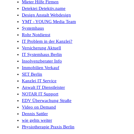
Mieter Hilfe Firmen
Detektei Detektiv.name
Design Anstalt Webdesign
YMT - YOUNG Media Team
Systemhaus
Rohr Notdienst
IT Problem in der Kanzlei?
Versicherung Aktuell
IT Systemhaus Berlin
Insolvenzberater Info
Immobilien Verkauf
SET Berlin
Kanzlei IT Service
Anwalt IT Dienstleister
NOTAR IT Support
EDV Überwachung Straße
Video on Demand
Dennis Sattler
wie gehts weiter
Physiotherapie Praxis Berlin